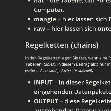
nat
– die Tabelle, um Port
Computer.
mangle
– hier lassen sich
raw
– hier lassen sich un
Regelketten (chains)
In den Regelketten legen Sie fest, wann eine R
Tabellen (
tables
), in diesem Beitrag also nur in
weitere, diese sind jedoch sehr speziell
):
INPUT
– in dieser Regelket
eingehenden Datenpaketen
OUTPUT
– diese Regelkett
ausgehenden Datenpaketen