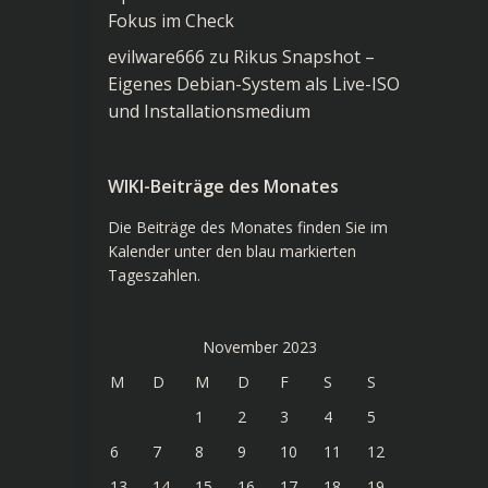
Fokus im Check
evilware666
zu
Rikus Snapshot –
Eigenes Debian-System als Live-ISO
und Installationsmedium
WIKI-Beiträge des Monates
Die Beiträge des Monates finden Sie im
Kalender unter den blau markierten
Tageszahlen.
November 2023
M
D
M
D
F
S
S
1
2
3
4
5
6
7
8
9
10
11
12
13
14
15
16
17
18
19