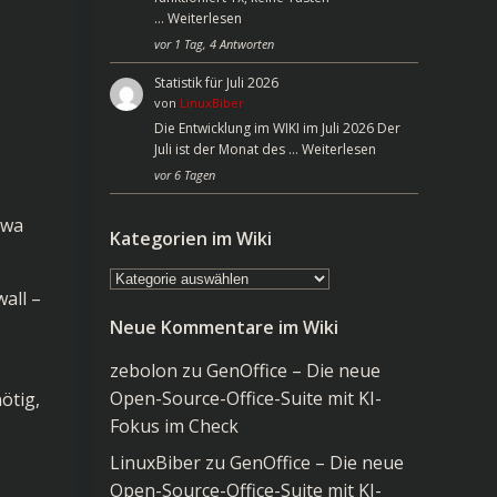
…
Weiterlesen
vor 1 Tag, 4 Antworten
Statistik für Juli 2026
von
LinuxBiber
Die Entwicklung im WIKI im Juli 2026 Der
Juli ist der Monat des …
Weiterlesen
vor 6 Tagen
twa
Kategorien im Wiki
Kategorien
wall –
im
Neue Kommentare im Wiki
Wiki
zebolon
zu
GenOffice – Die neue
Open-Source-Office-Suite mit KI-
ötig,
Fokus im Check
LinuxBiber
zu
GenOffice – Die neue
Open-Source-Office-Suite mit KI-