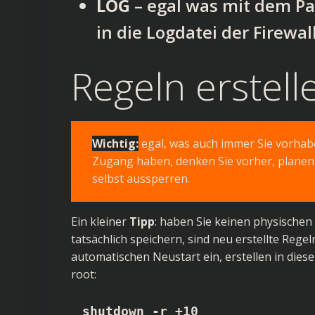
LOG
– egal was mit dem Pa
in die Logdatei der Firewal
Regeln erstell
Wichtig:
egal, was auch immer Sie vorhab
Zugang haben, denken Sie vorher, planen S
selbst aussperren.
Ein kleiner
Tipp
: haben Sie keinen physische
tatsächlich speichern, sind neu erstellte Rege
automatischen Neustart ein, erstellen in diese
root:
shutdown -r +10