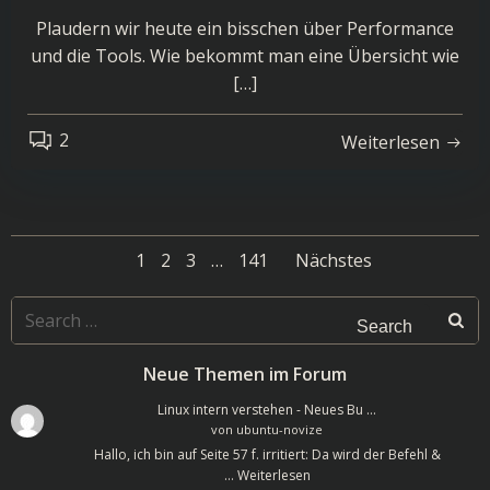
Plaudern wir heute ein bisschen über Performance
und die Tools. Wie bekommt man eine Übersicht wie
[…]
2
Weiterlesen
Posts
Posts
Page
Page
Page
Page
1
2
3
…
141
Nächstes
navigation
navigatio
Search
for:
Neue Themen im Forum
Linux intern verstehen - Neues Bu …
von
ubuntu-novize
Hallo, ich bin auf Seite 57 f. irritiert: Da wird der Befehl &
…
Weiterlesen