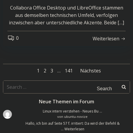
Collabora Office Desktop und LibreOffice stammen
aus demselben technischen Umfeld, verfolgen
inzwischen aber unterschiedliche Akzente. Beide […]
0
Weiterlesen
Posts
Posts
Page
Page
Page
Page
1
2
3
…
141
Nächstes
navigation
navigatio
Search
for:
Neue Themen im Forum
Linux intern verstehen - Neues Bu …
von
ubuntu-novize
Hallo, ich bin auf Seite 57 f. irritiert: Da wird der Befehl &
…
Weiterlesen