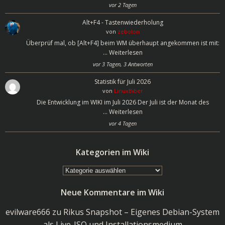
vor 2 Tagen
Alt+F4 - Tastenwiederholung
von
zebolon
Überprüf mal, ob [Alt+F4] beim WM überhaupt angekommen ist mit:
…
Weiterlesen
vor 3 Tagen, 3 Antworten
Statistik für Juli 2026
von
LinuxBiber
Die Entwicklung im WIKI im Juli 2026 Der Juli ist der Monat des
…
Weiterlesen
vor 4 Tagen
Kategorien im Wiki
Kategorien
im
Neue Kommentare im Wiki
Wiki
evilware666
zu
Rikus Snapshot – Eigenes Debian-System
als Live-ISO und Installationsmedium