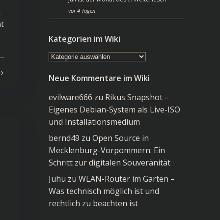
m
vor 4 Tagen
ht
Kategorien im Wiki
Kategorien
im
Neue Kommentare im Wiki
Wiki
evilware666
zu
Rikus Snapshot –
Eigenes Debian-System als Live-ISO
und Installationsmedium
bernd49
zu
Open Source in
Mecklenburg-Vorpommern: Ein
Schritt zur digitalen Souveränität
Juhu
zu
WLAN-Router im Garten –
Was technisch möglich ist und
rechtlich zu beachten ist