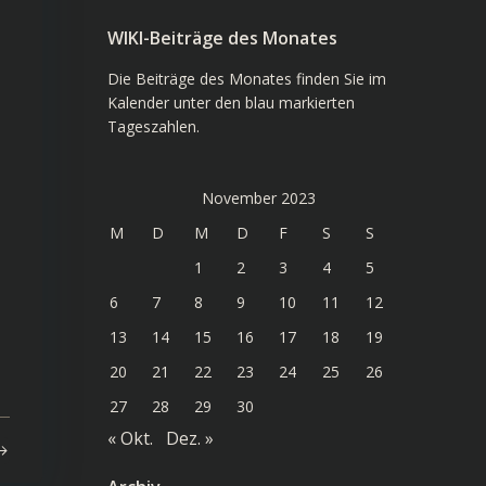
WIKI-Beiträge des Monates
Die Beiträge des Monates finden Sie im
Kalender unter den blau markierten
Tageszahlen.
November 2023
M
D
M
D
F
S
S
1
2
3
4
5
6
7
8
9
10
11
12
13
14
15
16
17
18
19
20
21
22
23
24
25
26
27
28
29
30
« Okt.
Dez. »