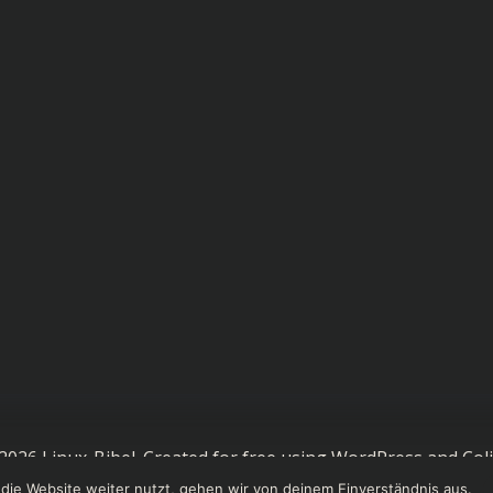
2026 Linux-Bibel. Created for free using WordPress and
Coli
die Website weiter nutzt, gehen wir von deinem Einverständnis aus.