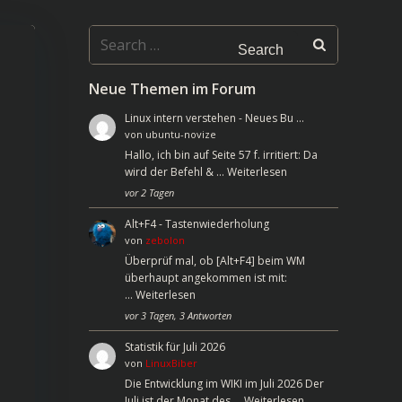
Search
for:
Neue Themen im Forum
Linux intern verstehen - Neues Bu …
von
ubuntu-novize
Hallo, ich bin auf Seite 57 f. irritiert: Da
wird der Befehl & …
Weiterlesen
vor 2 Tagen
Alt+F4 - Tastenwiederholung
von
zebolon
Überprüf mal, ob [Alt+F4] beim WM
überhaupt angekommen ist mit:
…
Weiterlesen
vor 3 Tagen, 3 Antworten
Statistik für Juli 2026
von
LinuxBiber
Die Entwicklung im WIKI im Juli 2026 Der
Juli ist der Monat des …
Weiterlesen