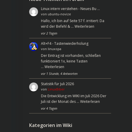
Linux intern verstehen - Neues Bu …
von
ubuntu-novize
Hallo, ich bin auf Seite 57 f. irritiert: Da
wird der Befehl & …
Weiterlesen
vor 2 Tagen
Alt+F4 - Tastenwiederholung
von
linuxopa
Der Eintrag ist vorhanden, schließen
funktioniert 1x, keine Tasten
…
Weiterlesen
vor 1 Stunde, 4 Antworten
Statistik für Juli 2026
von
LinuxBiber
Die Entwicklung im WIKI im Juli 2026 Der
Juli ist der Monat des …
Weiterlesen
vor 4 Tagen
Kategorien im Wiki