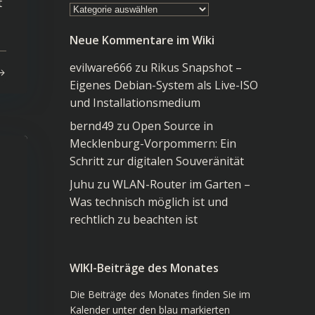
t
Kategorien
im
Neue Kommentare im Wiki
Wiki
evilware666
zu
Rikus Snapshot –
Eigenes Debian-System als Live-ISO
und Installationsmedium
bernd49
zu
Open Source in
Mecklenburg-Vorpommern: Ein
Schritt zur digitalen Souveränität
Juhu
zu
WLAN-Router im Garten –
Was technisch möglich ist und
rechtlich zu beachten ist
WIKI-Beiträge des Monates
Die Beiträge des Monates finden Sie im
Kalender unter den blau markierten