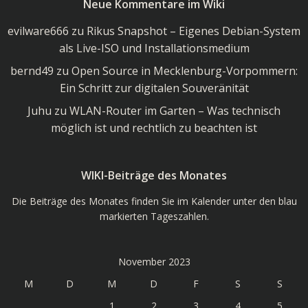
Neue Kommentare im Wiki
Wiki
evilware666
zu
Rikus Snapshot – Eigenes Debian-System
als Live-ISO und Installationsmedium
bernd49
zu
Open Source in Mecklenburg-Vorpommern:
Ein Schritt zur digitalen Souveränität
Juhu
zu
WLAN-Router im Garten – Was technisch
möglich ist und rechtlich zu beachten ist
WIKI-Beiträge des Monates
Die Beiträge des Monates finden Sie im Kalender unter den blau
markierten Tageszahlen.
November 2023
M
D
M
D
F
S
S
1
2
3
4
5