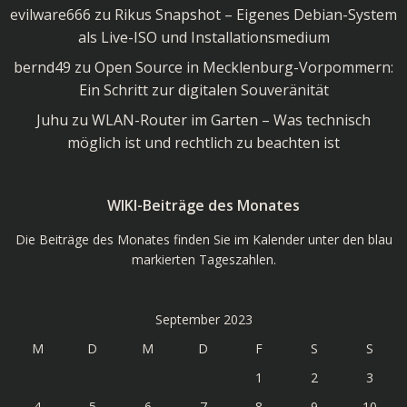
evilware666
zu
Rikus Snapshot – Eigenes Debian-System
als Live-ISO und Installationsmedium
bernd49
zu
Open Source in Mecklenburg-Vorpommern:
Ein Schritt zur digitalen Souveränität
Juhu
zu
WLAN-Router im Garten – Was technisch
möglich ist und rechtlich zu beachten ist
WIKI-Beiträge des Monates
Die Beiträge des Monates finden Sie im Kalender unter den blau
markierten Tageszahlen.
September 2023
M
D
M
D
F
S
S
1
2
3
4
5
6
7
8
9
10