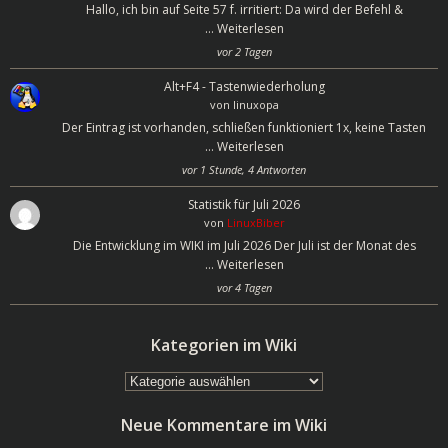
Hallo, ich bin auf Seite 57 f. irritiert: Da wird der Befehl &
…
Weiterlesen
vor 2 Tagen
Alt+F4 - Tastenwiederholung
von
linuxopa
Der Eintrag ist vorhanden, schließen funktioniert 1x, keine Tasten
…
Weiterlesen
vor 1 Stunde, 4 Antworten
Statistik für Juli 2026
von
LinuxBiber
Die Entwicklung im WIKI im Juli 2026 Der Juli ist der Monat des
…
Weiterlesen
vor 4 Tagen
Kategorien im Wiki
Kategorien
im
Neue Kommentare im Wiki
Wiki