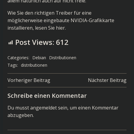
allem natürlich auch auf nicht freie.
Wie Sie den richtigen Treiber für eine
möglicherweise eingebaute NVIDIA-Grafikkarte
installieren, lesen Sie
hier
.
Post Views:
612
Categories:
Debian
Distributionen
Tags:
distributionen
Post
Post
Vorheriger Beitrag
Nächster Beitrag
navigation
navigation
Schreibe einen Kommentar
Du musst
angemeldet
sein, um einen Kommentar
abzugeben.