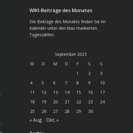
WIKI-Beiträge des Monates
Die Beiträge des Monates finden Sie im
Kalender unter den blau markierten
Tageszahlen.
September 2023
M
D
M
D
F
S
S
1
2
3
4
5
6
7
8
9
10
11
12
13
14
15
16
17
r
18
19
20
21
22
23
24
25
26
27
28
29
30
« Aug.
Okt. »