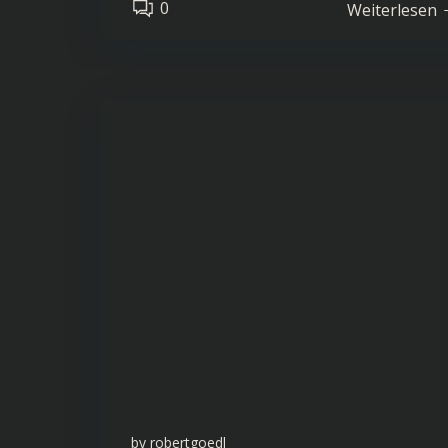
0
Weiterlesen
by
robertgoedl