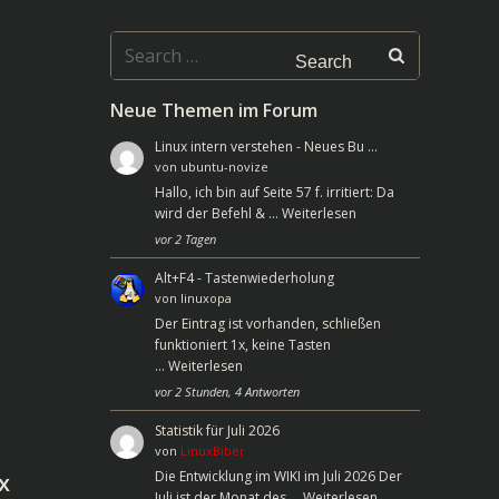
Search
for:
Neue Themen im Forum
Linux intern verstehen - Neues Bu …
von
ubuntu-novize
Hallo, ich bin auf Seite 57 f. irritiert: Da
wird der Befehl & …
Weiterlesen
vor 2 Tagen
Alt+F4 - Tastenwiederholung
von
linuxopa
Der Eintrag ist vorhanden, schließen
funktioniert 1x, keine Tasten
…
Weiterlesen
vor 2 Stunden, 4 Antworten
Statistik für Juli 2026
von
LinuxBiber
Die Entwicklung im WIKI im Juli 2026 Der
x
Juli ist der Monat des …
Weiterlesen