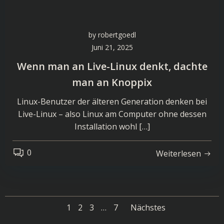
by
robertgoedl
Juni 21, 2025
Wenn man an Live-Linux denkt, dachte
man an Knoppix
Linux-Benutzer der älteren Generation denken bei
Live-Linux – also Linux am Computer ohne dessen
Installation wohl […]
0
Weiterlesen
Posts
Posts
Page
Page
Page
Page
1
2
3
…
7
Nächstes