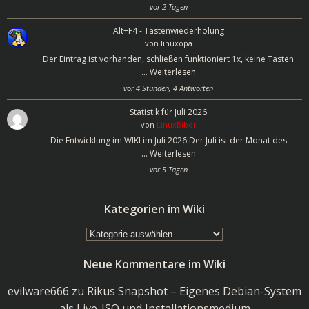
vor 2 Tagen
Alt+F4 - Tastenwiederholung
von
linuxopa
Der Eintrag ist vorhanden, schließen funktioniert 1x, keine Tasten
…
Weiterlesen
vor 4 Stunden, 4 Antworten
Statistik für Juli 2026
von
LinuxBiber
Die Entwicklung im WIKI im Juli 2026 Der Juli ist der Monat des
…
Weiterlesen
vor 5 Tagen
Kategorien im Wiki
Kategorien
im
Neue Kommentare im Wiki
Wiki
evilware666
zu
Rikus Snapshot – Eigenes Debian-System
als Live-ISO und Installationsmedium