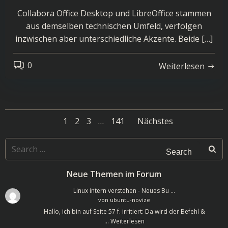
Collabora Office Desktop und LibreOffice stammen
aus demselben technischen Umfeld, verfolgen
inzwischen aber unterschiedliche Akzente. Beide […]
0
Weiterlesen
Posts
Posts
Page
Page
Page
Page
1
2
3
…
141
Nächstes
navigation
navigatio
Search
for:
Neue Themen im Forum
Linux intern verstehen - Neues Bu …
von
ubuntu-novize
Hallo, ich bin auf Seite 57 f. irritiert: Da wird der Befehl &
…
Weiterlesen