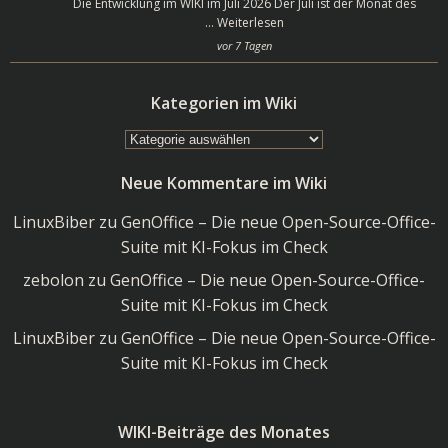
Die Entwicklung im WIKI im Juli 2026 Der Juli ist der Monat des
…
Weiterlesen
vor 7 Tagen
Kategorien im Wiki
Kategorien
im
Neue Kommentare im Wiki
Wiki
LinuxBiber
zu
GenOffice – Die neue Open-Source-Office-
Suite mit KI-Fokus im Check
zebolon
zu
GenOffice – Die neue Open-Source-Office-
Suite mit KI-Fokus im Check
LinuxBiber
zu
GenOffice – Die neue Open-Source-Office-
Suite mit KI-Fokus im Check
WIKI-Beiträge des Monates