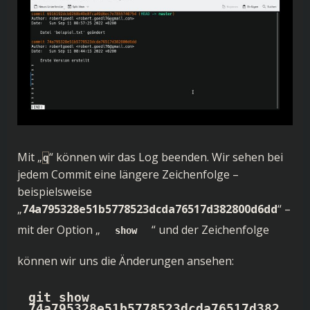
Mit „
“ können wir das Log beenden. Wir sehen bei
q
jedem Commit eine längere Zeichenfolge –
beispielsweise
„
74a795328e51b5778523dcda76517d382800d6dd
“ –
mit der Option „
“ und der Zeichenfolge
show
können wir uns die Änderungen ansehen:
git show 
74a795328e51b5778523dcda76517d382