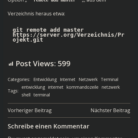
Verzeichnis heraus etwa:
git remote add master 
https://server.org/Verzeichnis/Pr
ojekt.git
Post Views:
599
Categories:
Entwicklung
Internet
Netzwerk
Terminal
entwicklung
internet
kommandozeile
netzwerk
Tags:
shell
terminal
Post
Post
Vorheriger Beitrag
Nächster Beitrag
navigation
navigation
Schreibe einen Kommentar