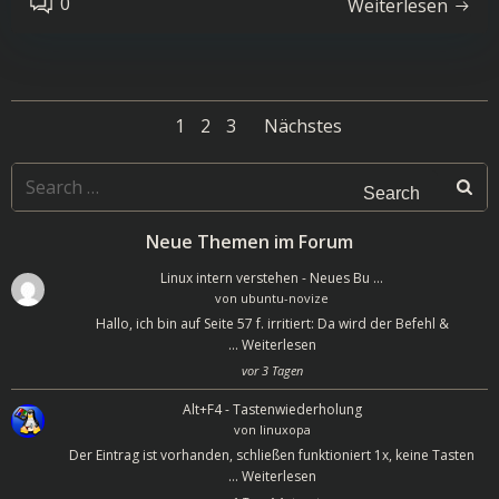
0
Weiterlesen
Posts
Posts
Page
Page
Page
1
2
3
Nächstes
navigation
navigation
Search
for:
Neue Themen im Forum
Linux intern verstehen - Neues Bu …
von
ubuntu-novize
Hallo, ich bin auf Seite 57 f. irritiert: Da wird der Befehl &
…
Weiterlesen
vor 3 Tagen
Alt+F4 - Tastenwiederholung
von
linuxopa
Der Eintrag ist vorhanden, schließen funktioniert 1x, keine Tasten
…
Weiterlesen