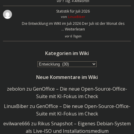
vor 1 Tag, 4 Antworten
Statistik für Juli 2026
von
LinuxBiber
Die Entwicklung im WIKI im Juli 2026 Der Juli ist der Monat des
…
Weiterlesen
vor 6 Tagen
Kategorien im Wiki
Kategorien
im
Neue Kommentare im Wiki
Wiki
zebolon
zu
GenOffice – Die neue Open-Source-Office-
Suite mit KI-Fokus im Check
LinuxBiber
zu
GenOffice – Die neue Open-Source-Office-
Suite mit KI-Fokus im Check
evilware666
zu
Rikus Snapshot – Eigenes Debian-System
als Live-ISO und Installationsmedium