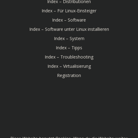
Index – Distributionen
Index – Für Linux-Einsteiger
Index – Software
Index – Software unter Linux installieren
Index – System
Index – Tipps
Index – Troubleshooting
Index – Virtualisierung
Registration
© 2026 Linux-Bibel. Created for free using WordPress