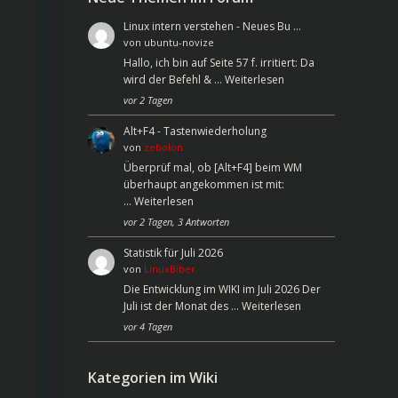
Linux intern verstehen - Neues Bu …
von
ubuntu-novize
Hallo, ich bin auf Seite 57 f. irritiert: Da
wird der Befehl & …
Weiterlesen
vor 2 Tagen
Alt+F4 - Tastenwiederholung
von
zebolon
Überprüf mal, ob [Alt+F4] beim WM
überhaupt angekommen ist mit:
…
Weiterlesen
vor 2 Tagen, 3 Antworten
Statistik für Juli 2026
von
LinuxBiber
Die Entwicklung im WIKI im Juli 2026 Der
Juli ist der Monat des …
Weiterlesen
vor 4 Tagen
Kategorien im Wiki