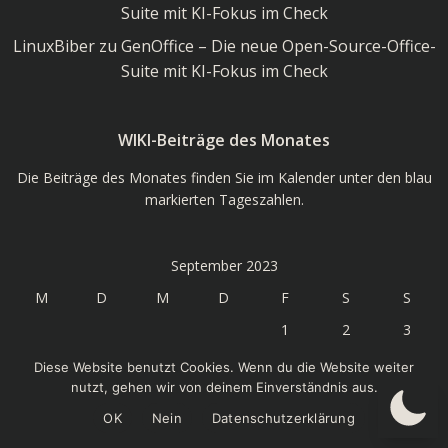
Suite mit KI-Fokus im Check
LinuxBiber
zu
GenOffice – Die neue Open-Source-Office-
Suite mit KI-Fokus im Check
WIKI-Beiträge des Monates
Die Beiträge des Monates finden Sie im Kalender unter den blau
markierten Tageszahlen.
September 2023
M
D
M
D
F
S
S
1
2
3
4
5
6
7
8
9
10
Diese Website benutzt Cookies. Wenn du die Website weiter
nutzt, gehen wir von deinem Einverständnis aus.
11
12
13
14
15
16
17
OK
Nein
Datenschutzerklärung
18
19
20
21
22
23
24