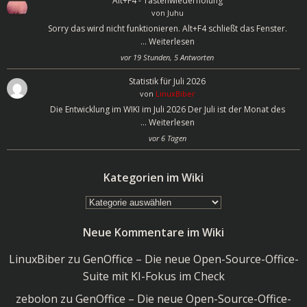
Alt+F4 - Tastenwiederholung
von
Juhu
Sorry das wird nicht funktionieren. Alt+F4 schließt das Fenster.
…
Weiterlesen
vor 19 Stunden, 5 Antworten
Statistik für Juli 2026
von
LinuxBiber
Die Entwicklung im WIKI im Juli 2026 Der Juli ist der Monat des
…
Weiterlesen
vor 6 Tagen
Kategorien im Wiki
Kategorien
im
Neue Kommentare im Wiki
Wiki
LinuxBiber
zu
GenOffice – Die neue Open-Source-Office-
Suite mit KI-Fokus im Check
zebolon
zu
GenOffice – Die neue Open-Source-Office-