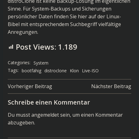
distroClone ist keine Backup-Lösung im eigentlichen
Sinne. Für System-Backups und Sicherungen
persönlicher Daten finden Sie hier auf der Linux-
Bibel mit entsprechendem Suchbegriff vielfältige
Anregungen.
Post Views:
1.189
Categories:
System
Tags:
bootfähig
distroclone
Klon
Live-ISO
Post
Post
Vorheriger Beitrag
Nächster Beitrag
navigation
navigation
Schreibe einen Kommentar
Du musst
angemeldet
sein, um einen Kommentar
abzugeben.