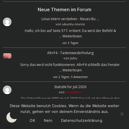
Neue Themen im Forum
Linux intern verstehen - Neues Bu …
von
ubuntu-novize
Hallo, ich bin auf Seite 57 f. irritiert: Da wird der Befehl &
…
Weiterlesen
vor 5 Tagen
Alt+F4 - Tastenwiederholung
von
Juhu
Sorry das wird nicht funktionieren. Alt+F4 schließt das Fenster.
…
Weiterlesen
vor 2 Tagen, 5 Antworten
Statistik für Juli 2026
von
LinuxBiber
Die Entwicklung im WIKI im Juli 2026 Der Juli ist der Monat des
…
Weiterlesen
Diese Website benutzt Cookies. Wenn du die Website weiter
vor 1 Woche
nutzt, gehen wir von deinem Einverständnis aus.
OK
Nein
Datenschutzerklärung
Kategorien im Wiki