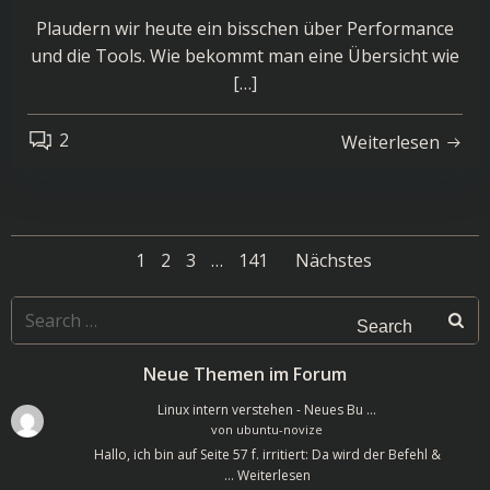
Plaudern wir heute ein bisschen über Performance
und die Tools. Wie bekommt man eine Übersicht wie
[…]
2
Weiterlesen
Posts
Posts
Page
Page
Page
Page
1
2
3
…
141
Nächstes
navigation
navigatio
Search
for:
Neue Themen im Forum
Linux intern verstehen - Neues Bu …
von
ubuntu-novize
Hallo, ich bin auf Seite 57 f. irritiert: Da wird der Befehl &
…
Weiterlesen