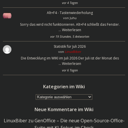
vor 4 Tagen
Alt+F4 - Tastenwiederholung
von
Juhu
Sorry das wird nicht funktionieren. Alt+F4 schließt das Fenster.
…
Weiterlesen
vor 19 Stunden, 5 Antworten
Statistik für Juli 2026
von
LinuxBiber
Die Entwicklung im WIKI im Juli 2026 Der Juli ist der Monat des
…
Weiterlesen
vor 6 Tagen
Kategorien im Wiki
Kategorien
im
Neue Kommentare im Wiki
Wiki
LinuxBiber
zu
GenOffice – Die neue Open-Source-Office-
Suite mit KI-Fokus im Check