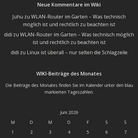
Neue Kommentare im Wiki
Wiki
Juhu
zu
WLAN-Router im Garten – Was technisch
möglich ist und rechtlich zu beachten ist
didi
zu
WLAN-Router im Garten – Was technisch möglich
ist und rechtlich zu beachten ist
didi
zu
Linux ist überall – nur selten die Schlagzeile
WIKI-Beiträge des Monates
Die Beiträge des Monates finden Sie im Kalender unter den blau
markierten Tageszahlen.
Juni 2026
M
D
M
D
F
S
S
1
2
3
4
5
6
7