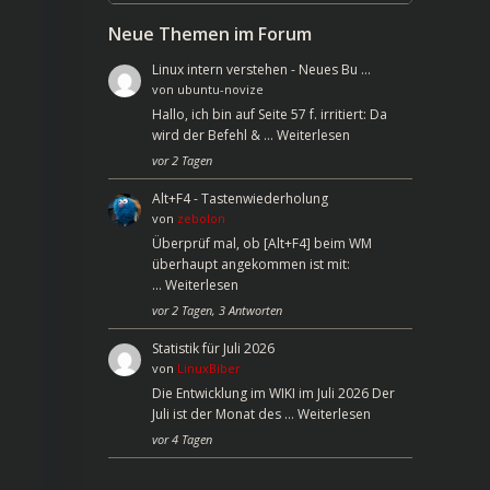
Neue Themen im Forum
Linux intern verstehen - Neues Bu …
von
ubuntu-novize
Hallo, ich bin auf Seite 57 f. irritiert: Da
wird der Befehl & …
Weiterlesen
vor 2 Tagen
Alt+F4 - Tastenwiederholung
von
zebolon
Überprüf mal, ob [Alt+F4] beim WM
überhaupt angekommen ist mit:
…
Weiterlesen
vor 2 Tagen, 3 Antworten
Statistik für Juli 2026
von
LinuxBiber
Die Entwicklung im WIKI im Juli 2026 Der
Juli ist der Monat des …
Weiterlesen
vor 4 Tagen