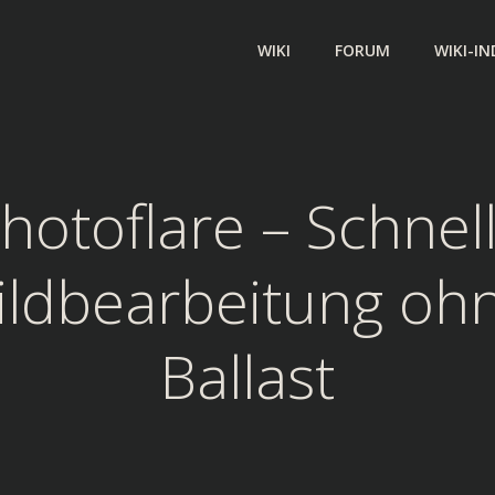
WIKI
FORUM
WIKI-IN
hotoflare – Schnel
ildbearbeitung oh
Ballast