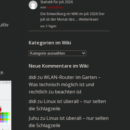
Statistik für Juli 2026
von
LinuxBiber
Die Entwicklung im WIKI im Juli 2026 Der
Juli ist der Monat des …
Weiterlesen
itiv
vor 3 Tagen
Kategorien im Wiki
Kategorien
im
Neue Kommentare im Wiki
Wiki
e.
didi
zu
WLAN-Router im Garten –
Was technisch möglich ist und
rechtlich zu beachten ist
didi
zu
Linux ist überall – nur selten
die Schlagzeile
Juhu
zu
Linux ist überall – nur selten
die Schlagzeile