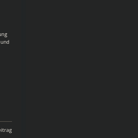
tung
 und
itrag