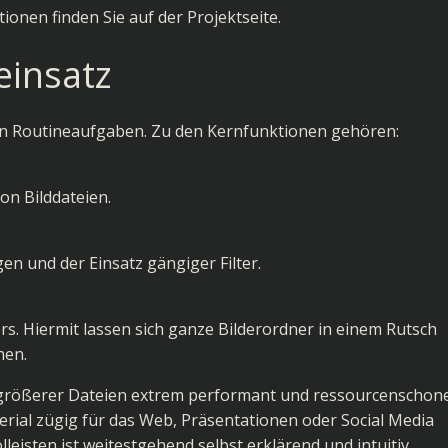
tionen finden Sie auf der
Projektseite
.
einsatz
en Routineaufgaben. Zu den Kernfunktionen gehören:
on Bilddateien.
en und der Einsatz gängiger Filter.
s. Hiermit lassen sich ganze Bilderordner in einem Rutsch
hen.
ng größerer Dateien extrem performant und ressourcenschon
aterial zügig für das Web, Präsentationen oder Social Media
eisten ist weitestgehend selbst erklärend und intuitiv.