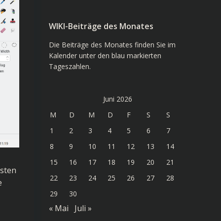
WIKI-Beiträge des Monates
Die Beiträge des Monates finden Sie im
Kalender unter den blau markierten
Tageszahlen.
Juni 2026
M
D
M
D
F
S
S
1
2
3
4
5
6
7
8
9
10
11
12
13
14
15
16
17
18
19
20
21
gsten
22
23
24
25
26
27
28
e
29
30
« Mai
Juli »