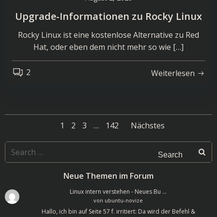
Upgrade-Informationen zu Rocky Linux
Rocky Linux ist eine kostenlose Alternative zu Red
Hat, oder eben dem nicht mehr so wie […]
2
Weiterlesen
Posts
Posts
Page
Page
Page
Page
1
2
3
…
142
Nächstes
navigation
navigatio
Search
for:
Neue Themen im Forum
Linux intern verstehen - Neues Bu …
von
ubuntu-novize
Hallo, ich bin auf Seite 57 f. irritiert: Da wird der Befehl &