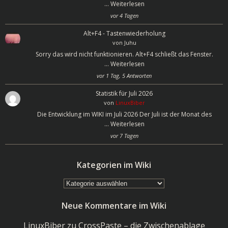
…
Weiterlesen
vor 4 Tagen
Alt+F4 - Tastenwiederholung
von
Juhu
Sorry das wird nicht funktionieren. Alt+F4 schließt das Fenster.
…
Weiterlesen
vor 1 Tag, 5 Antworten
Statistik für Juli 2026
von
LinuxBiber
Die Entwicklung im WIKI im Juli 2026 Der Juli ist der Monat des
…
Weiterlesen
vor 7 Tagen
Kategorien im Wiki
Kategorien
im
Neue Kommentare im Wiki
Wiki
LinuxBiber
zu
CrossPaste – die Zwischenablage