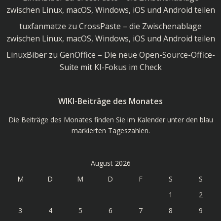
zwischen Linux, macOS, Windows, iOS und Android teilen
tuxfanmatze
zu
CrossPaste – die Zwischenablage
zwischen Linux, macOS, Windows, iOS und Android teilen
LinuxBiber
zu
GenOffice – Die neue Open-Source-Office-
Suite mit KI-Fokus im Check
WIKI-Beiträge des Monates
Die Beiträge des Monates finden Sie im Kalender unter den blau
markierten Tageszahlen.
August 2026
M
D
M
D
F
S
S
1
2
3
4
5
6
7
8
9