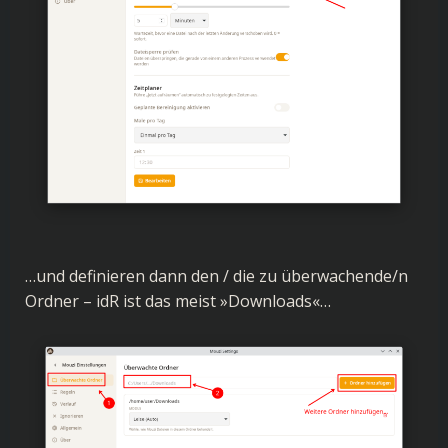
…und definieren dann den / die zu überwachende/n
Ordner – idR ist das meist »Downloads«…