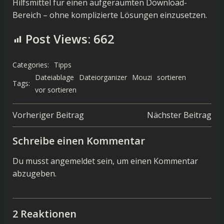
Hilfsmittel für einen aufgeräumten Download-
Bereich – ohne komplizierte Lösungen einzusetzen.
Post Views:
662
Categories:
Tipps
Dateiablage
Dateiorganizer
Mouzi
sortieren
Tags:
vor sortieren
Post
Post
Vorheriger Beitrag
Nächster Beitrag
navigation
navigation
Schreibe einen Kommentar
Du musst
angemeldet
sein, um einen Kommentar
abzugeben.
2 Reaktionen