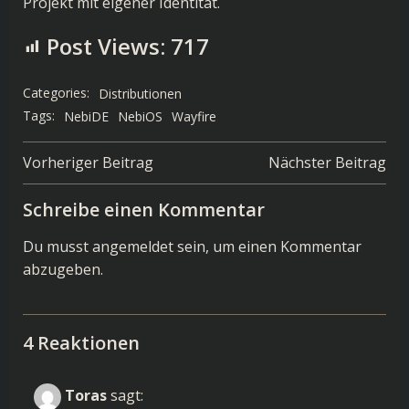
Projekt mit eigener Identität.
Post Views:
717
Categories:
Distributionen
Tags:
NebiDE
NebiOS
Wayfire
Post
Post
Vorheriger Beitrag
Nächster Beitrag
navigation
navigation
Schreibe einen Kommentar
Du musst
angemeldet
sein, um einen Kommentar
abzugeben.
4 Reaktionen
Toras
sagt: