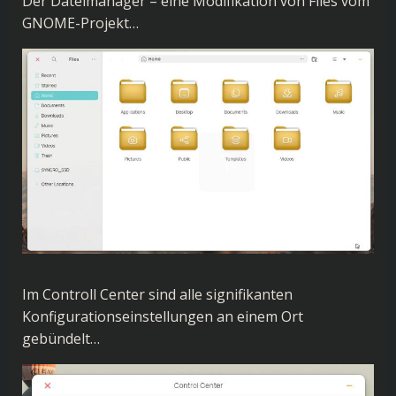
Der Dateimanager – eine Modifikation von Files vom
GNOME-Projekt…
Im Controll Center sind alle signifikanten
Konfigurationseinstellungen an einem Ort
gebündelt…