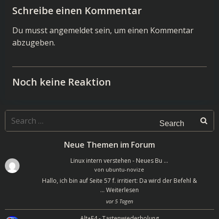
navigation
navigation
Schreibe einen Kommentar
Du musst
angemeldet
sein, um einen Kommentar
abzugeben.
Noch keine Reaktion
Search
for:
Neue Themen im Forum
Linux intern verstehen - Neues Bu …
von
ubuntu-novize
Hallo, ich bin auf Seite 57 f. irritiert: Da wird der Befehl &
…
Weiterlesen
vor 5 Tagen
Alt+F4 - Tastenwiederholung