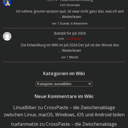
von
linuxopa
Ich nehme gnome-session-quit, ist zwar nicht ganz das, was ich wol
…
Weiterlesen
vor 1 Stunde, 6 Antworten
Statistik für Juli 2026
von
LinuxBiber
Die Entwicklung im WIKI im Juli 2026 Der Juli ist der Monat des
…
Weiterlesen
vor 1 Woche
Kategorien im Wiki
Kategorien
im
Neue Kommentare im Wiki
Wiki
LinuxBiber
zu
CrossPaste – die Zwischenablage
zwischen Linux, macOS, Windows, iOS und Android teilen
tuxfanmatze
zu
CrossPaste – die Zwischenablage