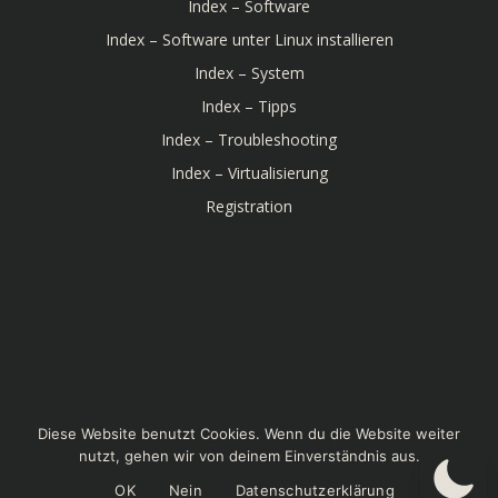
Index – Software
Index – Software unter Linux installieren
Index – System
Index – Tipps
Index – Troubleshooting
Index – Virtualisierung
Registration
© 2026 Linux-Bibel. Created for free using WordPress
Diese Website benutzt Cookies. Wenn du die Website weiter
and
Colibri
nutzt, gehen wir von deinem Einverständnis aus.
OK
Nein
Datenschutzerklärung