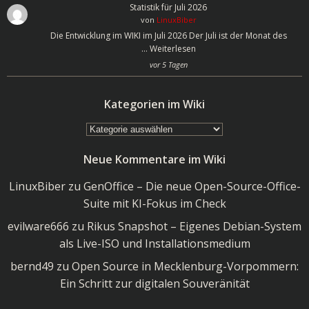
Statistik für Juli 2026
von
LinuxBiber
Die Entwicklung im WIKI im Juli 2026 Der Juli ist der Monat des
…
Weiterlesen
vor 5 Tagen
Kategorien im Wiki
Kategorien
im
Neue Kommentare im Wiki
Wiki
LinuxBiber
zu
GenOffice – Die neue Open-Source-Office-
Suite mit KI-Fokus im Check
evilware666
zu
Rikus Snapshot – Eigenes Debian-System
als Live-ISO und Installationsmedium
bernd49
zu
Open Source in Mecklenburg-Vorpommern:
Ein Schritt zur digitalen Souveränität