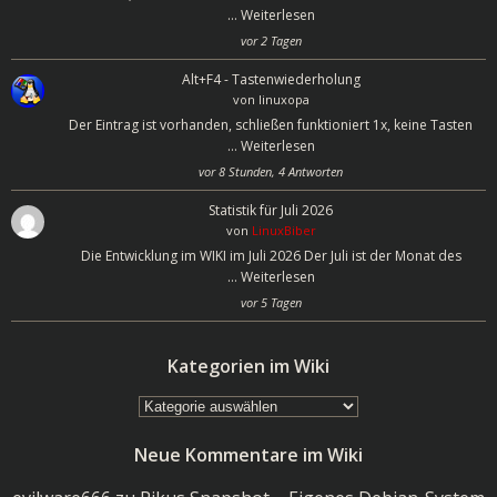
…
Weiterlesen
vor 2 Tagen
Alt+F4 - Tastenwiederholung
von
linuxopa
Der Eintrag ist vorhanden, schließen funktioniert 1x, keine Tasten
…
Weiterlesen
vor 8 Stunden, 4 Antworten
Statistik für Juli 2026
von
LinuxBiber
Die Entwicklung im WIKI im Juli 2026 Der Juli ist der Monat des
…
Weiterlesen
vor 5 Tagen
Kategorien im Wiki
Kategorien
im
Neue Kommentare im Wiki
Wiki