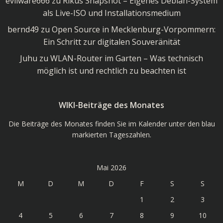
evilware666
zu
Rikus Snapshot – Eigenes Debian-System
als Live-ISO und Installationsmedium
bernd49
zu
Open Source in Mecklenburg-Vorpommern:
Ein Schritt zur digitalen Souveränität
Juhu
zu
WLAN-Router im Garten – Was technisch
möglich ist und rechtlich zu beachten ist
WIKI-Beiträge des Monates
Die Beiträge des Monates finden Sie im Kalender unter den blau
markierten Tageszahlen.
Mai 2026
M
D
M
D
F
S
S
1
2
3
4
5
6
7
8
9
10