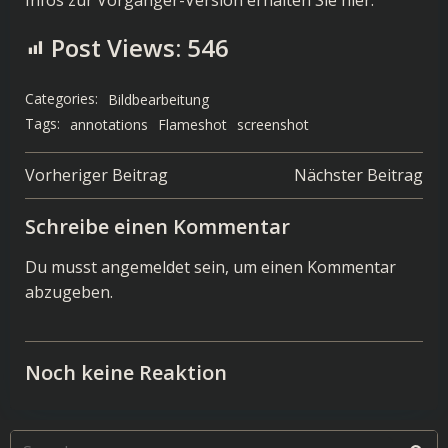
Post Views:
546
Categories:
Bildbearbeitung
Tags:
annotations
Flameshot
screenshot
Post
Post
Vorheriger Beitrag
Nächster Beitrag
navigation
navigation
Schreibe einen Kommentar
Du musst
angemeldet
sein, um einen Kommentar
abzugeben.
Noch keine Reaktion
Search