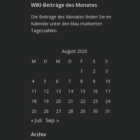
WIKI-Beiträge des Monates
Die Beiträge des Monates finden Sie im
Kalender unter den blau markierten
Tageszahlen.
August 2025
M
D
M
D
F
S
S
1
2
3
4
5
6
7
8
9
10
11
12
13
14
15
16
17
18
19
20
21
22
23
24
25
26
27
28
29
30
31
« Juli
Sep. »
Archiv