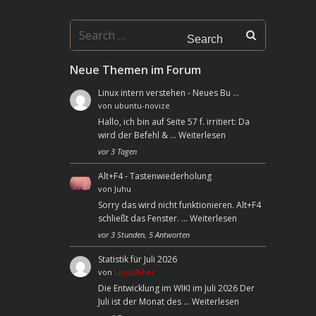
Search
for:
Neue Themen im Forum
Linux intern verstehen - Neues Bu …
von
ubuntu-novize
Hallo, ich bin auf Seite 57 f. irritiert: Da
wird der Befehl & …
Weiterlesen
vor 3 Tagen
Alt+F4 - Tastenwiederholung
von
Juhu
Sorry das wird nicht funktionieren. Alt+F4
schließt das Fenster. …
Weiterlesen
vor 3 Stunden, 5 Antworten
Statistik für Juli 2026
von
LinuxBiber
Die Entwicklung im WIKI im Juli 2026 Der
Juli ist der Monat des …
Weiterlesen