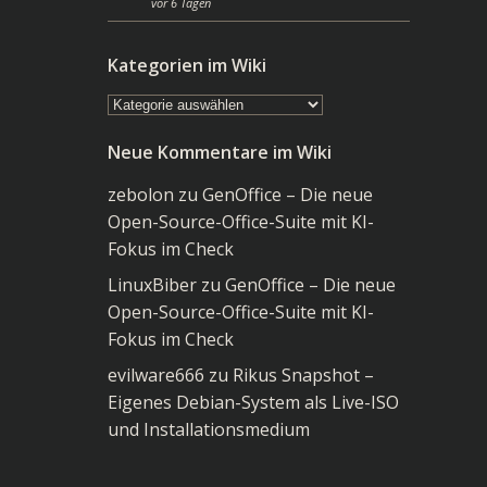
vor 6 Tagen
Kategorien im Wiki
Kategorien
im
Neue Kommentare im Wiki
Wiki
zebolon
zu
GenOffice – Die neue
Open-Source-Office-Suite mit KI-
Fokus im Check
LinuxBiber
zu
GenOffice – Die neue
Open-Source-Office-Suite mit KI-
Fokus im Check
evilware666
zu
Rikus Snapshot –
Eigenes Debian-System als Live-ISO
und Installationsmedium