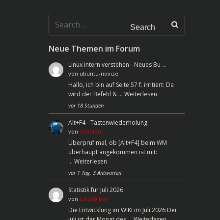
Search
for:
Neue Themen im Forum
Linux intern verstehen - Neues Bu …
von
ubuntu-novize
Hallo, ich bin auf Seite 57 f. irritiert: Da
wird der Befehl & …
Weiterlesen
vor 18 Stunden
Alt+F4 - Tastenwiederholung
von
zebolon
Überprüf mal, ob [Alt+F4] beim WM
überhaupt angekommen ist mit:
…
Weiterlesen
vor 1 Tag, 3 Antworten
Statistik für Juli 2026
von
LinuxBiber
Die Entwicklung im WIKI im Juli 2026 Der
Juli ist der Monat des …
Weiterlesen