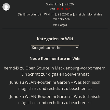
Statistik für Juli 2026
von
LinuxBiber
Die Entwicklung im WIKI im Juli 2026 Der Juli ist der Monat des
…
Weiterlesen
vor 4 Tagen
Kategorien im Wiki
Kategorien
im
Neue Kommentare im Wiki
Wiki
bernd49
zu
Open Source in Mecklenburg-Vorpommern:
Ein Schritt zur digitalen Souveränität
Juhu
zu
WLAN-Router im Garten – Was technisch
möglich ist und rechtlich zu beachten ist
Juhu
zu
WLAN-Router im Garten – Was technisch
möglich ist und rechtlich zu beachten ist