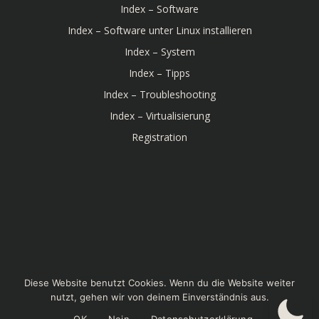
Index – Software
Index – Software unter Linux installieren
Index – System
Index – Tipps
Index – Troubleshooting
Index – Virtualisierung
Registration
© 2026 Linux-Bibel. Created for free using WordPress
Diese Website benutzt Cookies. Wenn du die Website weiter
and
Colibri
nutzt, gehen wir von deinem Einverständnis aus.
OK
Nein
Datenschutzerklärung