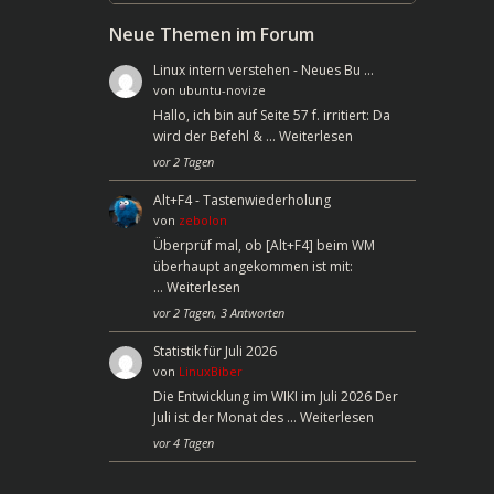
Neue Themen im Forum
Linux intern verstehen - Neues Bu …
von
ubuntu-novize
Hallo, ich bin auf Seite 57 f. irritiert: Da
wird der Befehl & …
Weiterlesen
vor 2 Tagen
Alt+F4 - Tastenwiederholung
von
zebolon
Überprüf mal, ob [Alt+F4] beim WM
überhaupt angekommen ist mit:
…
Weiterlesen
vor 2 Tagen, 3 Antworten
Statistik für Juli 2026
von
LinuxBiber
Die Entwicklung im WIKI im Juli 2026 Der
Juli ist der Monat des …
Weiterlesen
vor 4 Tagen