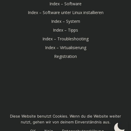
Index – Software
Index – Software unter Linux installieren
Index – System
Index – Tipps
Index – Troubleshooting
Index – Virtualisierung
Registration
© 2026 Linux-Bibel. Created for free using WordPress
Diese Website benutzt Cookies. Wenn du die Website weiter
and
Colibri
nutzt, gehen wir von deinem Einverständnis aus.
OK
Nein
Datenschutzerklärung