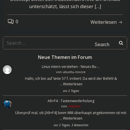
unterschätzt, lässt sich dieser […]
0
Weiterlesen
Search
for:
Neue Themen im Forum
Linux intern verstehen - Neues Bu …
von
ubuntu-novize
Hallo, ich bin auf Seite 57 f. irritiert: Da wird der Befehl &
…
Weiterlesen
vor 2 Tagen
Alt+F4 - Tastenwiederholung
von
zebolon
Überprüf mal, ob [Alt+F4] beim WM überhaupt angekommen ist mit:
…
Weiterlesen
vor 2 Tagen, 3 Antworten