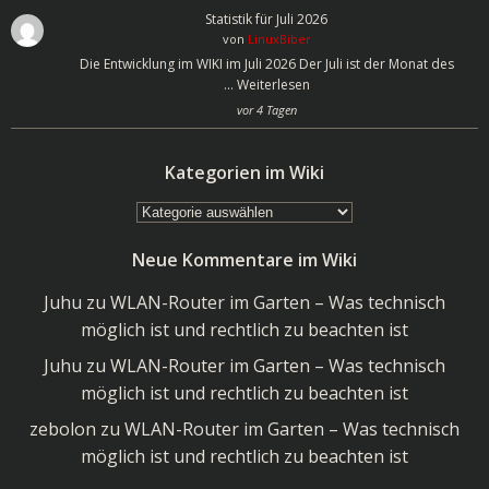
Statistik für Juli 2026
von
LinuxBiber
Die Entwicklung im WIKI im Juli 2026 Der Juli ist der Monat des
…
Weiterlesen
vor 4 Tagen
Kategorien im Wiki
Kategorien
im
Neue Kommentare im Wiki
Wiki
Juhu
zu
WLAN-Router im Garten – Was technisch
möglich ist und rechtlich zu beachten ist
Juhu
zu
WLAN-Router im Garten – Was technisch
möglich ist und rechtlich zu beachten ist
zebolon
zu
WLAN-Router im Garten – Was technisch
möglich ist und rechtlich zu beachten ist