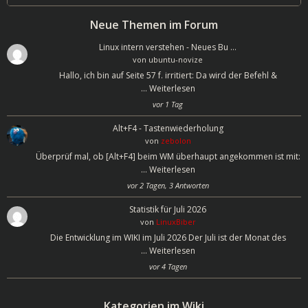
for:
Neue Themen im Forum
Linux intern verstehen - Neues Bu …
von
ubuntu-novize
Hallo, ich bin auf Seite 57 f. irritiert: Da wird der Befehl &
…
Weiterlesen
vor 1 Tag
Alt+F4 - Tastenwiederholung
von
zebolon
Überprüf mal, ob [Alt+F4] beim WM überhaupt angekommen ist mit:
…
Weiterlesen
vor 2 Tagen, 3 Antworten
Statistik für Juli 2026
von
LinuxBiber
Die Entwicklung im WIKI im Juli 2026 Der Juli ist der Monat des
…
Weiterlesen
vor 4 Tagen
Kategorien im Wiki