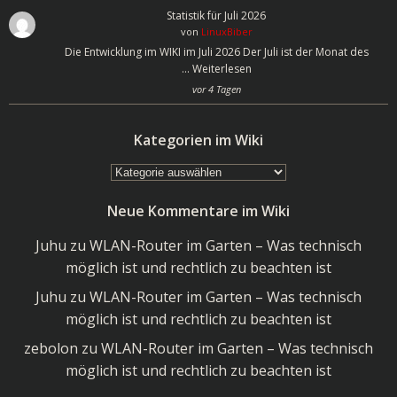
Statistik für Juli 2026
von
LinuxBiber
Die Entwicklung im WIKI im Juli 2026 Der Juli ist der Monat des
…
Weiterlesen
vor 4 Tagen
Kategorien im Wiki
Kategorien
im
Neue Kommentare im Wiki
Wiki
Juhu
zu
WLAN-Router im Garten – Was technisch
möglich ist und rechtlich zu beachten ist
Juhu
zu
WLAN-Router im Garten – Was technisch
möglich ist und rechtlich zu beachten ist
zebolon
zu
WLAN-Router im Garten – Was technisch
möglich ist und rechtlich zu beachten ist