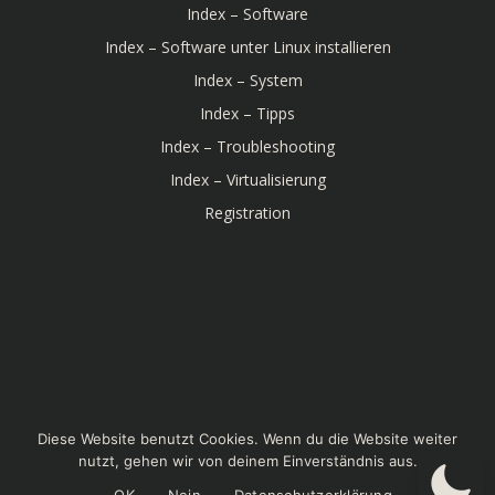
Index – Software
Index – Software unter Linux installieren
Index – System
Index – Tipps
Index – Troubleshooting
Index – Virtualisierung
Registration
© 2026 Linux-Bibel. Created for free using WordPress
Diese Website benutzt Cookies. Wenn du die Website weiter
and
Colibri
nutzt, gehen wir von deinem Einverständnis aus.
OK
Nein
Datenschutzerklärung