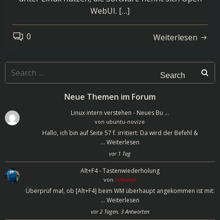
WebUI. […]
0
Weiterlesen
Search
for:
Neue Themen im Forum
Linux intern verstehen - Neues Bu …
von
ubuntu-novize
Hallo, ich bin auf Seite 57 f. irritiert: Da wird der Befehl &
…
Weiterlesen
vor 1 Tag
Alt+F4 - Tastenwiederholung
von
zebolon
Überprüf mal, ob [Alt+F4] beim WM überhaupt angekommen ist mit:
…
Weiterlesen
vor 2 Tagen, 3 Antworten