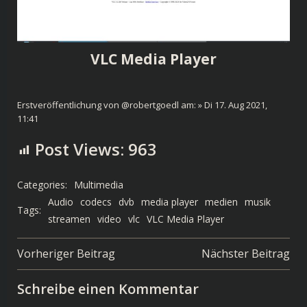
VLC Media Player
Erstveröffentlichung von @robertgoedl am: » Di 17. Aug 2021,
11:41
Post Views:
963
Categories:
Multimedia
Audio
codecs
dvb
media player
medien
musik
Tags:
streamen
video
vlc
VLC Media Player
Post
Post
Vorheriger Beitrag
Nächster Beitrag
navigation
navigation
Schreibe einen Kommentar