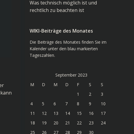
Was technisch möglich ist und
rechtlich zu beachten ist
WIKI-Beiträge des Monates
Die Beiträge des Monates finden Sie im
Kalender unter den blau markierten
Tageszahlen.
September 2023
M
D
M
D
F
S
S
er
, kann
1
2
3
4
5
6
7
8
9
10
11
12
13
14
15
16
17
18
19
20
21
22
23
24
25
26
27
28
29
30