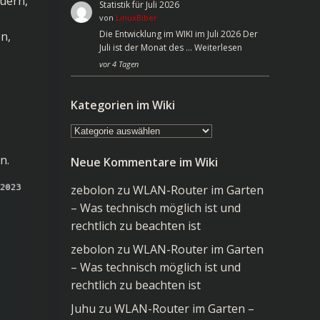
auern,
Statistik für Juli 2026
von
LinuxBiber
Die Entwicklung im WIKI im Juli 2026 Der
n,
Juli ist der Monat des …
Weiterlesen
vor 4 Tagen
Kategorien im Wiki
Kategorien
im
n.
Neue Kommentare im Wiki
Wiki
zebolon
zu
WLAN-Router im Garten
– Was technisch möglich ist und
rechtlich zu beachten ist
zebolon
zu
WLAN-Router im Garten
– Was technisch möglich ist und
rechtlich zu beachten ist
Juhu
zu
WLAN-Router im Garten –