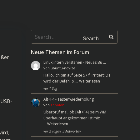
Search
for:
Neue Themen im Forum
oßer
Linux intern verstehen - Neues Bu …
von
ubuntu-novize
Hallo, ich bin auf Seite 57 f. irritiert: Da
wird der Befehl & …
Weiterlesen
vor 1 Tag
Alt+F4 - Tastenwiederholung
n USB-
von
zebolon
Überprüf mal, ob [Alt+F4] beim WM
überhaupt angekommen ist mit:
…
Weiterlesen
vor 2 Tagen, 3 Antworten
ird,