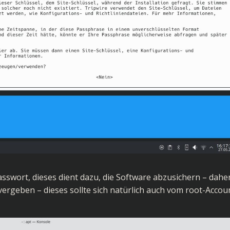
sswort, dieses dient dazu, die Software abzusichern – dahe
 vergeben – dieses sollte sich natürlich auch vom root-Accou