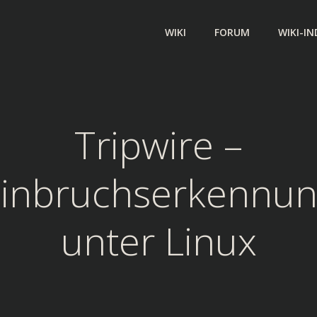
WIKI
FORUM
WIKI-IN
Tripwire –
inbruchserkennu
unter Linux