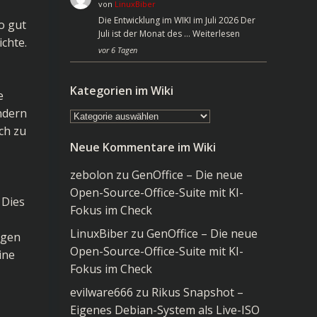
von
LinuxBiber
Die Entwicklung im WIKI im Juli 2026 Der
o gut
Juli ist der Monat des …
Weiterlesen
ichte.
vor 6 Tagen
Kategorien im Wiki
e
ondern
Kategorien
ch zu
im
Neue Kommentare im Wiki
Wiki
zebolon
zu
GenOffice – Die neue
Open-Source-Office-Suite mit KI-
 Dies
Fokus im Check
LinuxBiber
zu
GenOffice – Die neue
igen
Open-Source-Office-Suite mit KI-
ine
Fokus im Check
evilware666
zu
Rikus Snapshot –
Eigenes Debian-System als Live-ISO