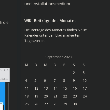
und Installationsmedium
WIKI-Beiträge des Monates
h die
Die Beiträge des Monates finden Sie im
Kalender unter den blau markierten
Tageszahlen.
September 2023
M
D
M
D
F
S
S
1
2
3
4
5
6
7
8
9
10
11
12
13
14
15
16
17
18
19
20
21
22
23
24
25
26
27
28
29
30