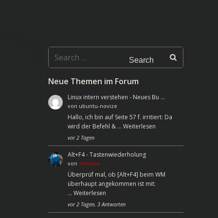
Search
for:
Neue Themen im Forum
Linux intern verstehen - Neues Bu …
von
ubuntu-novize
Hallo, ich bin auf Seite 57 f. irritiert: Da
wird der Befehl & …
Weiterlesen
vor 2 Tagen
Alt+F4 - Tastenwiederholung
von
zebolon
Überprüf mal, ob [Alt+F4] beim WM
überhaupt angekommen ist mit:
…
Weiterlesen
vor 2 Tagen, 3 Antworten