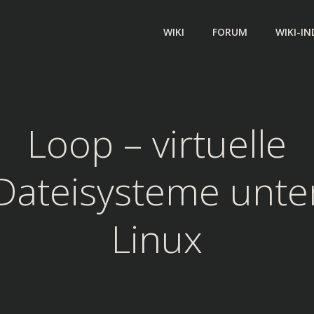
WIKI
FORUM
WIKI-IN
Loop – virtuelle
Dateisysteme unte
Linux