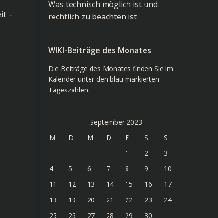
Was technisch möglich ist und
it –
rechtlich zu beachten ist
WIKI-Beiträge des Monates
Die Beiträge des Monates finden Sie im
Kalender unter den blau markierten
Tageszahlen.
September 2023
M
D
M
D
F
S
S
1
2
3
4
5
6
7
8
9
10
11
12
13
14
15
16
17
18
19
20
21
22
23
24
25
26
27
28
29
30