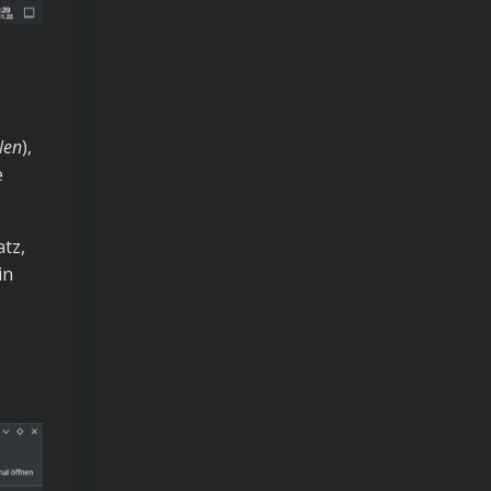
len
),
e
atz,
in