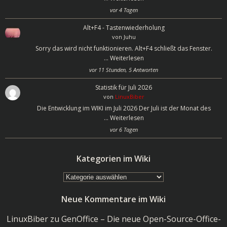
vor 4 Tagen
Alt+F4 - Tastenwiederholung
von
Juhu
Sorry das wird nicht funktionieren. Alt+F4 schließt das Fenster.
…
Weiterlesen
vor 11 Stunden, 5 Antworten
Statistik für Juli 2026
von
LinuxBiber
Die Entwicklung im WIKI im Juli 2026 Der Juli ist der Monat des
…
Weiterlesen
vor 6 Tagen
Kategorien im Wiki
Kategorien
im
Neue Kommentare im Wiki
Wiki
LinuxBiber
zu
GenOffice – Die neue Open-Source-Office-