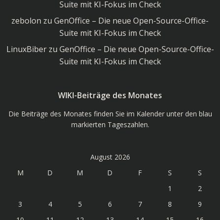
Suite mit KI-Fokus im Check
zebolon
zu
GenOffice – Die neue Open-Source-Office-
Suite mit KI-Fokus im Check
LinuxBiber
zu
GenOffice – Die neue Open-Source-Office-
Suite mit KI-Fokus im Check
WIKI-Beiträge des Monates
Die Beiträge des Monates finden Sie im Kalender unter den blau
markierten Tageszahlen.
August 2026
M
D
M
D
F
S
S
1
2
3
4
5
6
7
8
9
10
11
12
13
14
15
16