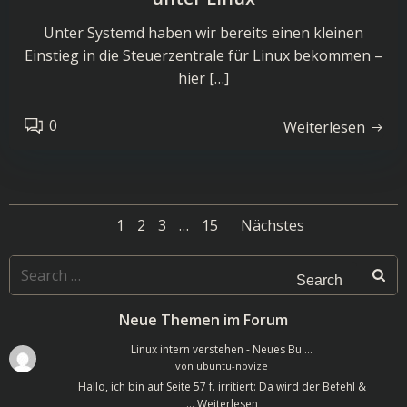
Unter Systemd haben wir bereits einen kleinen
Einstieg in die Steuerzentrale für Linux bekommen –
hier […]
0
Weiterlesen
Posts
Posts
Page
Page
Page
Page
1
2
3
…
15
Nächstes
navigation
navigatio
Search
for:
Neue Themen im Forum
Linux intern verstehen - Neues Bu …
von
ubuntu-novize
Hallo, ich bin auf Seite 57 f. irritiert: Da wird der Befehl &
…
Weiterlesen