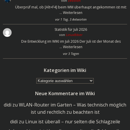
von
zebolon
Überprüf mal, ob [Alt+F4] beim WM überhaupt angekommen ist mit:
…
Weiterlesen
vor 1 Tag, 3 Antworten
Statistik für Juli 2026
von
LinuxBiber
Die Entwicklung im WIKI im Juli 2026 Der Juli ist der Monat des
…
Weiterlesen
vor 3 Tagen
Kategorien im Wiki
Kategorien
im
Neue Kommentare im Wiki
Wiki
didi
zu
WLAN-Router im Garten – Was technisch möglich
ist und rechtlich zu beachten ist
didi
zu
Linux ist überall – nur selten die Schlagzeile