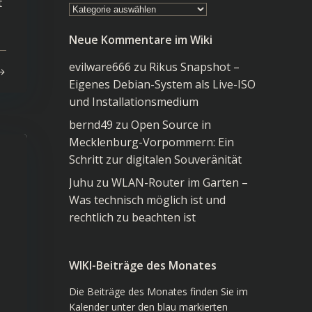
t
Kategorien
im
Neue Kommentare im Wiki
Wiki
evilware666
zu
Rikus Snapshot –
Eigenes Debian-System als Live-ISO
und Installationsmedium
bernd49
zu
Open Source in
Mecklenburg-Vorpommern: Ein
Schritt zur digitalen Souveränität
Juhu
zu
WLAN-Router im Garten –
Was technisch möglich ist und
rechtlich zu beachten ist
WIKI-Beiträge des Monates
Die Beiträge des Monates finden Sie im
Kalender unter den blau markierten