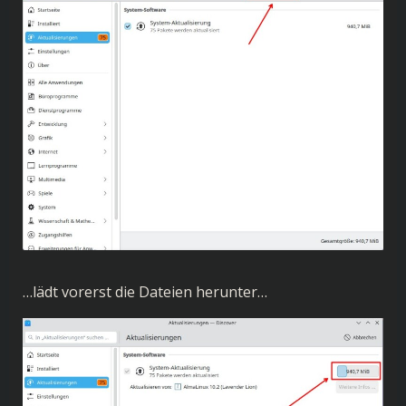
…lädt vorerst die Dateien herunter…