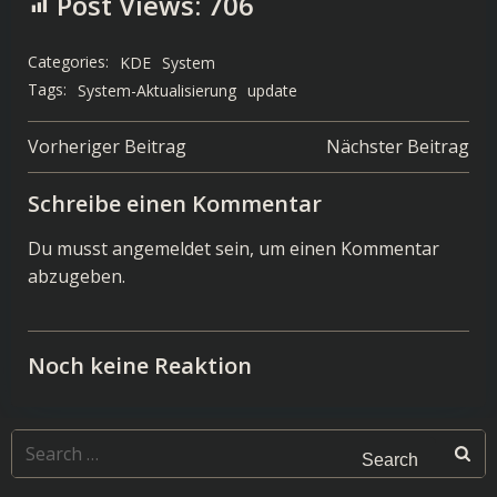
Post Views:
706
Categories:
KDE
System
Tags:
System-Aktualisierung
update
Post
Post
Vorheriger Beitrag
Nächster Beitrag
navigation
navigation
Schreibe einen Kommentar
Du musst
angemeldet
sein, um einen Kommentar
abzugeben.
Noch keine Reaktion
Search
for: