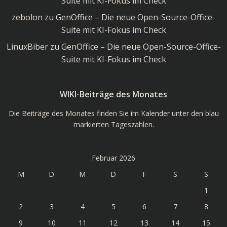
Suite mit KI-Fokus im Check
zebolon
zu
GenOffice – Die neue Open-Source-Office-
Suite mit KI-Fokus im Check
LinuxBiber
zu
GenOffice – Die neue Open-Source-Office-
Suite mit KI-Fokus im Check
WIKI-Beiträge des Monates
Die Beiträge des Monates finden Sie im Kalender unter den blau
markierten Tageszahlen.
Februar 2026
M
D
M
D
F
S
S
1
2
3
4
5
6
7
8
9
10
11
12
13
14
15