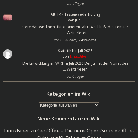
vor 4 Tagen
Alt+F4 - Tastenwiederholung
von
Juhu
Sorry das wird nicht funktionieren. Alt+F4 schließt das Fenster.
…
Weiterlesen
vor 13 Stunden, 5 Antworten
Statistik für Juli 2026
von
LinuxBiber
Die Entwicklung im WIKI im Juli 2026 Der Juli ist der Monat des
…
Weiterlesen
vor 6 Tagen
Kategorien im Wiki
Kategorien
im
Neue Kommentare im Wiki
Wiki
LinuxBiber
zu
GenOffice – Die neue Open-Source-Office-