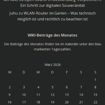
Ein Schritt zur digitalen Souveränität
Juhu
zu
WLAN-Router im Garten – Was technisch
möglich ist und rechtlich zu beachten ist
WIKI-Beiträge des Monates
Die Beiträge des Monates finden Sie im Kalender unter den blau
markierten Tageszahlen.
März 2026
M
D
M
D
F
S
S
1
2
3
4
5
6
7
8
9
10
11
12
13
14
15
16
17
18
19
20
21
22