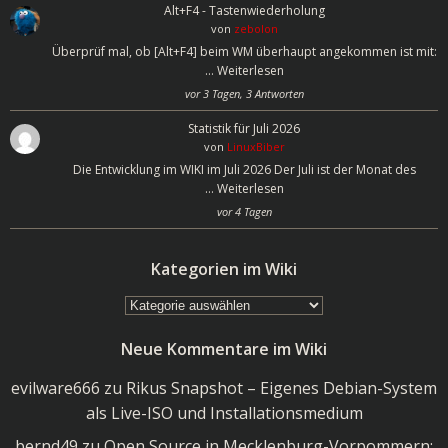
Alt+F4 - Tastenwiederholung
von
zebolon
Überprüf mal, ob [Alt+F4] beim WM überhaupt angekommen ist mit:
…
Weiterlesen
vor 3 Tagen, 3 Antworten
Statistik für Juli 2026
von
LinuxBiber
Die Entwicklung im WIKI im Juli 2026 Der Juli ist der Monat des
…
Weiterlesen
vor 4 Tagen
Kategorien im Wiki
Kategorien
im
Neue Kommentare im Wiki
Wiki
evilware666
zu
Rikus Snapshot – Eigenes Debian-System
als Live-ISO und Installationsmedium
bernd49
zu
Open Source in Mecklenburg-Vorpommern: