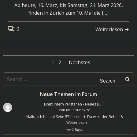
Ab heute, 16. März, bis Samstag, 21. März 2026,
finden in Zürich zum 10. Mal die […]
0
Weiterlesen
Posts
Posts
Page
Page
1
2
Nächstes
navigation
navigation
Search
for:
Neue Themen im Forum
Linux intern verstehen - Neues Bu …
von
ubuntu-novize
Hallo, ich bin auf Seite 57 f. irritiert: Da wird der Befehl &
…
Weiterlesen
vor 2 Tagen