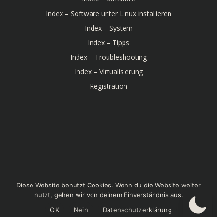
Index – Software unter Linux installieren
Index – System
Index – Tipps
Index – Troubleshooting
Index – Virtualisierung
Registration
© 2026 Linux-Bibel. Created for free using WordPress
Diese Website benutzt Cookies. Wenn du die Website weiter
and
Colibri
nutzt, gehen wir von deinem Einverständnis aus.
OK
Nein
Datenschutzerklärung