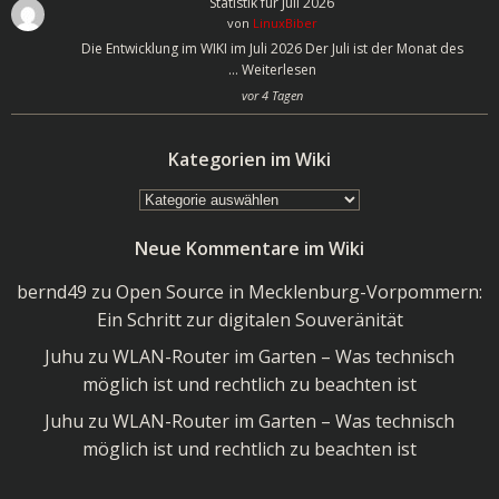
Statistik für Juli 2026
von
LinuxBiber
Die Entwicklung im WIKI im Juli 2026 Der Juli ist der Monat des
…
Weiterlesen
vor 4 Tagen
Kategorien im Wiki
Kategorien
im
Neue Kommentare im Wiki
Wiki
bernd49
zu
Open Source in Mecklenburg-Vorpommern:
Ein Schritt zur digitalen Souveränität
Juhu
zu
WLAN-Router im Garten – Was technisch
möglich ist und rechtlich zu beachten ist
Juhu
zu
WLAN-Router im Garten – Was technisch
möglich ist und rechtlich zu beachten ist