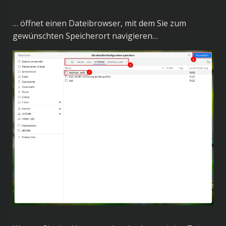
… öffnet einen Dateibrowser, mit dem Sie zum
gewünschten Speicherort navigieren…