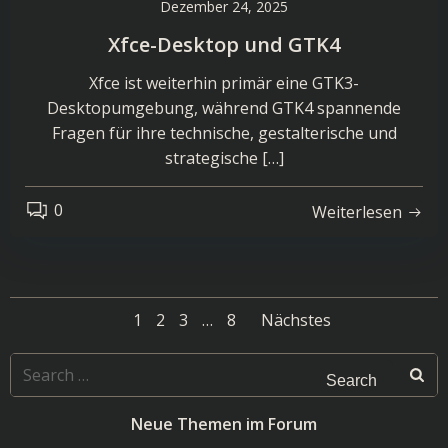
Dezember 24, 2025
Xfce-Desktop und GTK4
Xfce ist weiterhin primär eine GTK3-
Desktopumgebung, während GTK4 spannende
Fragen für ihre technische, gestalterische und
strategische […]
0
Weiterlesen
Posts
Posts
Page
Page
Page
Page
1
2
3
…
8
Nächstes
navigation
navigatio
Search
for:
Neue Themen im Forum