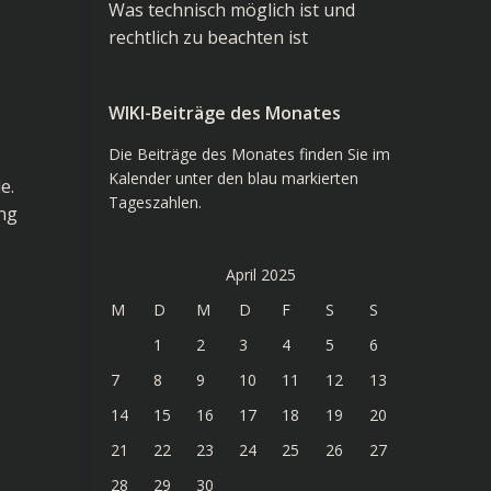
Was technisch möglich ist und
rechtlich zu beachten ist
WIKI-Beiträge des Monates
Die Beiträge des Monates finden Sie im
Kalender unter den blau markierten
e.
Tageszahlen.
ing
April 2025
M
D
M
D
F
S
S
1
2
3
4
5
6
7
8
9
10
11
12
13
14
15
16
17
18
19
20
21
22
23
24
25
26
27
28
29
30