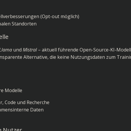
llverbesserungen (Opt-out möglich)
balen Standorten
lle
Llama
und
Mistral
– aktuell führende Open-Source-KI-Modell
nsparente Alternative, die keine Nutzungsdaten zum Train
re Modelle
der, Code und Recherche
ehmensinterne Daten
e Nutzer