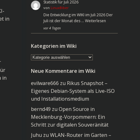
Statistik für Juli 2026
von
LinuxBiber
I-
Die Entwicklung im WIKI im Juli 2026 Der
t in
Juli ist der Monat des …
Weiterlesen
vor 4 Tagen
Kategorien im Wiki
Kategorien
r
im
für
Neue Kommentare im Wiki
Wiki
 in
evilware666
zu
Rikus Snapshot –
Eigenes Debian-System als Live-ISO
und Installationsmedium
bernd49
zu
Open Source in
Mecklenburg-Vorpommern: Ein
Schritt zur digitalen Souveränität
Juhu
zu
WLAN-Router im Garten –