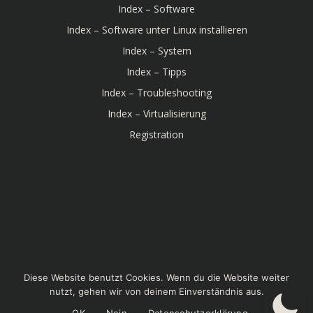
Index – Software
Index – Software unter Linux installieren
Index – System
Index – Tipps
Index – Troubleshooting
Index – Virtualisierung
Registration
© 2026 Linux-Bibel. Created for free using WordPress
Diese Website benutzt Cookies. Wenn du die Website weiter
and
Colibri
nutzt, gehen wir von deinem Einverständnis aus.
OK
Nein
Datenschutzerklärung