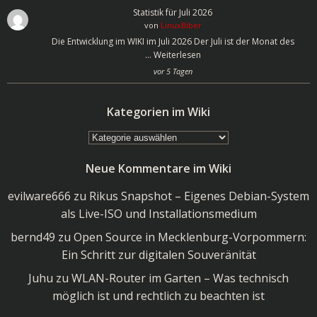
Statistik für Juli 2026
von
LinuxBiber
Die Entwicklung im WIKI im Juli 2026 Der Juli ist der Monat des
…
Weiterlesen
vor 5 Tagen
Kategorien im Wiki
Kategorien
im
Neue Kommentare im Wiki
Wiki
evilware666
zu
Rikus Snapshot – Eigenes Debian-System
als Live-ISO und Installationsmedium
bernd49
zu
Open Source in Mecklenburg-Vorpommern:
Ein Schritt zur digitalen Souveränität
Juhu
zu
WLAN-Router im Garten – Was technisch
möglich ist und rechtlich zu beachten ist