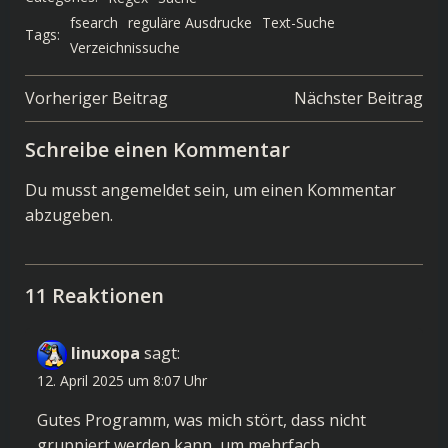
fsearch
reguläre Ausdrucke
Text-Suche
Tags:
Verzeichnissuche
Post
Post
Vorheriger Beitrag
Nächster Beitrag
navigation
navigation
Schreibe einen Kommentar
Du musst
angemeldet
sein, um einen Kommentar
abzugeben.
11 Reaktionen
linuxopa
sagt:
12. April 2025 um 8:07 Uhr
Gutes Programm, was mich stört, dass nicht
gruppiert werden kann, um mehrfach