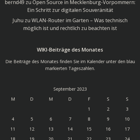
bernd49
zu
Open Source in Mecklenburg-Vorpommern:
Ein Schritt zur digitalen Souveränität
Juhu
zu
WLAN-Router im Garten – Was technisch
möglich ist und rechtlich zu beachten ist
WIKI-Beiträge des Monates
Die Beiträge des Monates finden Sie im Kalender unter den blau
markierten Tageszahlen.
September 2023
M
D
M
D
F
S
S
1
2
3
4
5
6
7
8
9
10
11
12
13
14
15
16
17
18
19
20
21
22
23
24