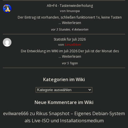
Alt+F4 - Tastenwiederholung
von
linuxopa
Der Eintrag ist vorhanden, schließen funktioniert 1x, keine Tasten
…
Weiterlesen
vor 3 Stunden, 4 Antworten
Statistik für Juli 2026
von
LinuxBiber
Die Entwicklung im WIKI im Juli 2026 Der Juli ist der Monat des
…
Weiterlesen
vor 5 Tagen
Kategorien im Wiki
Kategorien
im
Neue Kommentare im Wiki
Wiki
evilware666
zu
Rikus Snapshot – Eigenes Debian-System
als Live-ISO und Installationsmedium