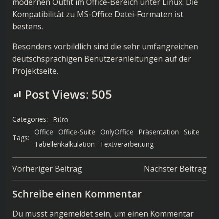
modernen Outfit im Office-Bereich unter Linux. Die
Kompatibilität zu MS-Office Datei-Formaten ist
bestens.
Besonders vorbildlich sind die sehr umfangreichen
deutschsprachigen
Benutzeranleitungen auf der
Projektseite
.
Post Views:
505
Categories:
Büro
Office
Office-Suite
OnlyOffice
Präsentation
Suite
Tags:
Tabellenkalkulation
Textverarbeitung
Post
Post
Vorheriger Beitrag
Nächster Beitrag
navigation
navigation
Schreibe einen Kommentar
Du musst
angemeldet
sein, um einen Kommentar