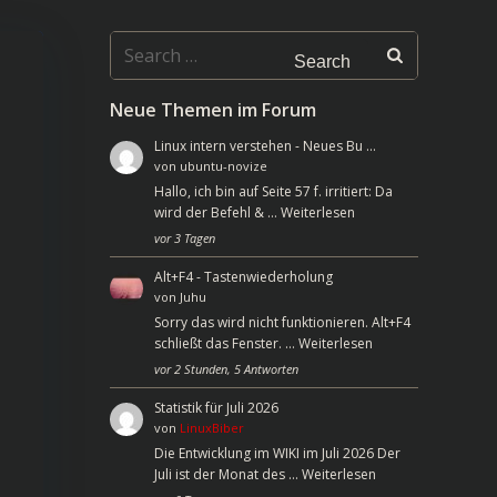
Search
for:
Neue Themen im Forum
Linux intern verstehen - Neues Bu …
von
ubuntu-novize
Hallo, ich bin auf Seite 57 f. irritiert: Da
wird der Befehl & …
Weiterlesen
vor 3 Tagen
Alt+F4 - Tastenwiederholung
von
Juhu
Sorry das wird nicht funktionieren. Alt+F4
schließt das Fenster. …
Weiterlesen
vor 2 Stunden, 5 Antworten
Statistik für Juli 2026
von
LinuxBiber
Die Entwicklung im WIKI im Juli 2026 Der
Juli ist der Monat des …
Weiterlesen