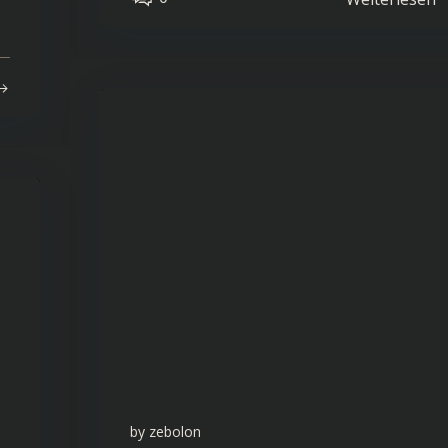
by
zebolon