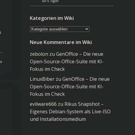
vor 6 Tagen
Kategorien im Wiki
Kategorien
s
im
Neue Kommentare im Wiki
Wiki
zebolon
zu
GenOffice – Die neue
Open-Source-Office-Suite mit KI-
Fokus im Check
LinuxBiber
zu
GenOffice – Die neue
Open-Source-Office-Suite mit KI-
Fokus im Check
evilware666
zu
Rikus Snapshot –
Eigenes Debian-System als Live-ISO
und Installationsmedium